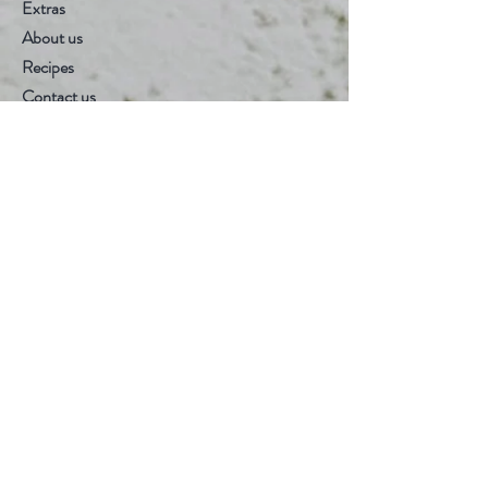
Extras
About us
Recipes
Contact us
Help
Store Police
Payment methods
Follow Us
facebook
Instagram