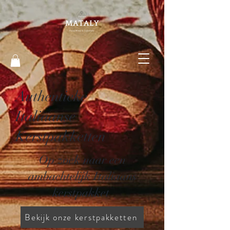
Authentieke
Italiaanse
Kerstpakketten
Op zoek naar een
ambachtelijk Italiaans
kerstpakket
Bekijk onze kerstpakketten